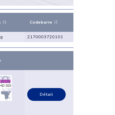
s
Codebarre
 g
2170003720101
n
Détail