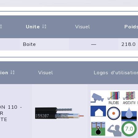
Unite
Visuel
Poid
Boite
—
218.0
ion
Visuel
Logos d'utilisatio
ON 110 -
UR
TE