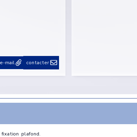
 e-mail
contacter
ixation plafond.