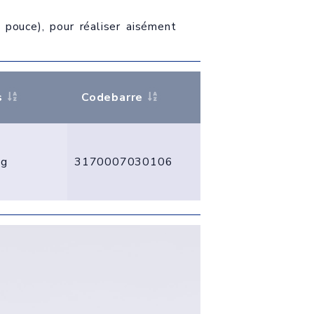
pouce), pour réaliser aisément
s
Codebarre
 g
3170007030106