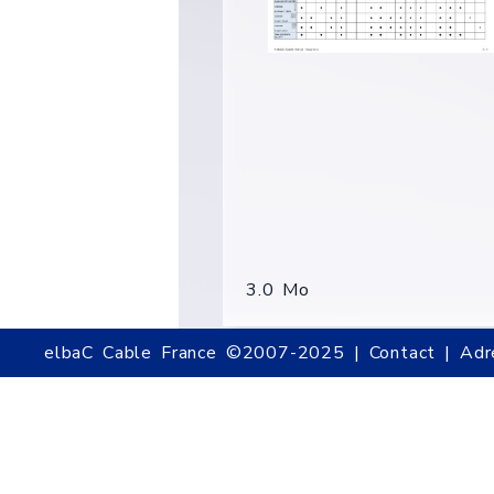
3.0 Mo
elbaC Cable France ©2007-2025 | Contact | Adre
ARTICLES ASSOCIÉS :
Référence
Désignat