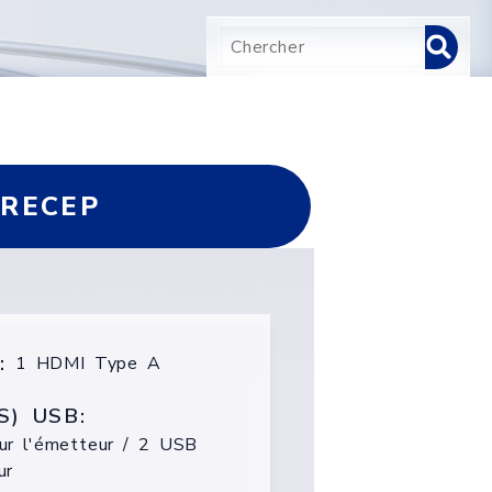
+RECEP
:
1 HDMI Type A
S) USB:
r l'émetteur / 2 USB
ur