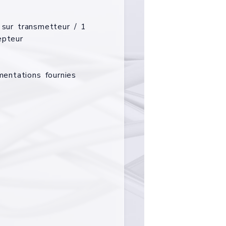
:
ur transmetteur / 1
epteur
entations fournies