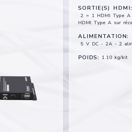
SORTIE(S) HDMI
2 = 1 HDMI Type A s
HDMI Type A sur réc
ALIMENTATION:
5 V DC - 2A - 2 alim
POIDS:
1.10 kg/kit