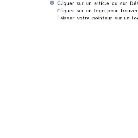
Cliquer sur un article ou sur
Dét
Cliquer sur un logo pour trouve
Laisser votre pointeur sur un lo
Cliquer sur une photo pour agra
ELBAC CABLE
4, ZAC « SOUS LE BEER »
27730 BUEIL - France
02 32 62 00 92
info@elbac.fr
Lundi – Jeudi : 08h30 – 17h30
Vendredi : 09h00 – 16h30
Samedi & Dimanche : Fermé