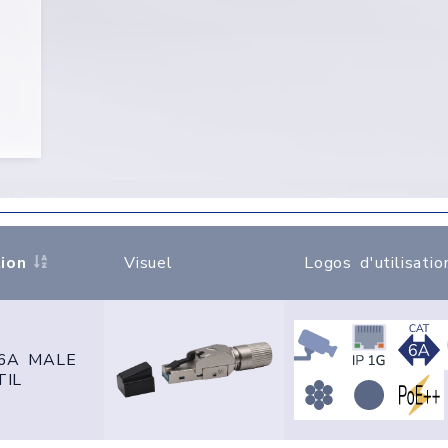
ion
Visuel
Logos d'utilisatio
T6A MALE
TIL