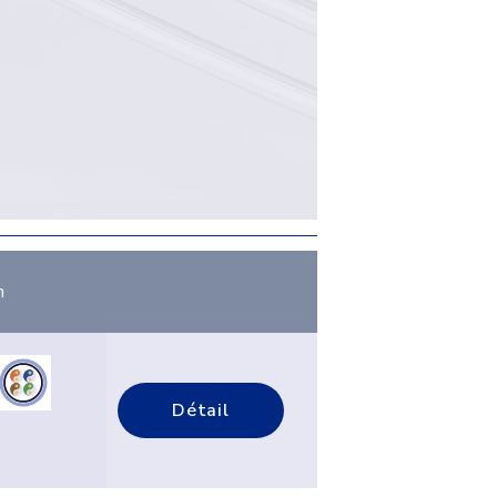
n
Détail