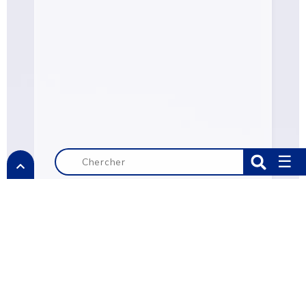
☰
355.6 Ko
CONNECTEURS ASSOCIÉS :
Référence
Désignation