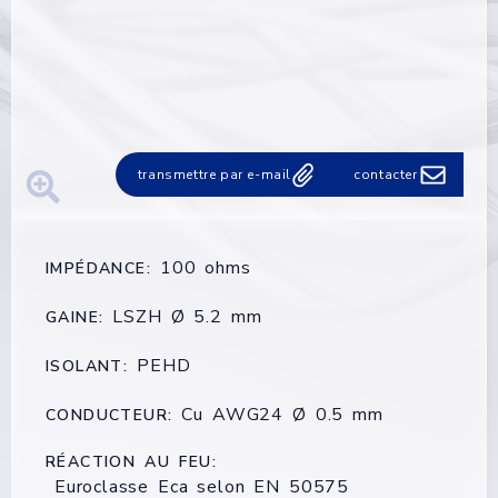
transmettre par e-mail
contacter
100 ohms
IMPÉDANCE:
LSZH Ø 5.2 mm
GAINE:
PEHD
ISOLANT:
Cu AWG24 Ø 0.5 mm
CONDUCTEUR:
RÉACTION AU FEU:
Euroclasse Eca selon EN 50575