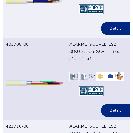
Détail
401708-00
ALARME SOUPLE LSZH
08×0.22 Cu SCR - B2ca-
s1a d1 a1
8×
Détail
422710-00
ALARME SOUPLE LSZH