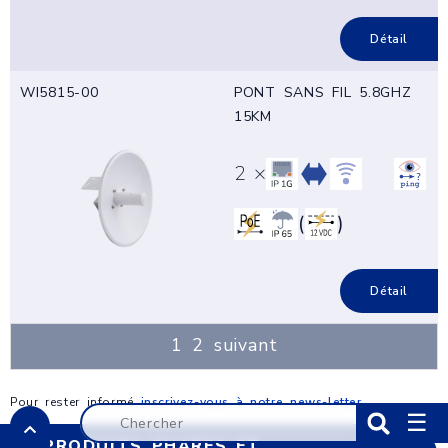
Détail
WI5815-00
PONT SANS FIL 5.8GHZ
15KM
2 ×
(
)
Détail
1
2
suivant
Pour rester informé
inscrivez-vous à notre news-letter
.
☰
PRODUITS PHARES ET