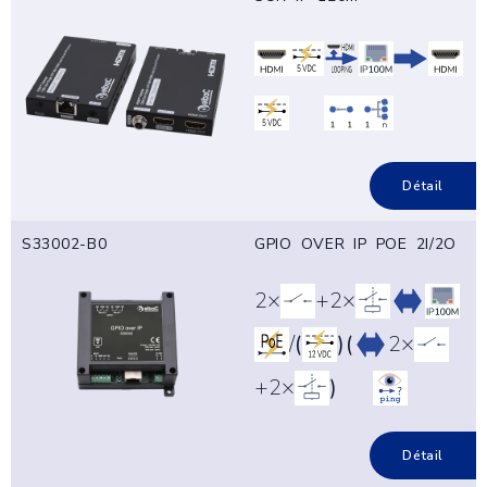
Détail
S33002-B0
GPIO OVER IP POE 2I/2O
2×
+2×
/
(
)
(
2×
+2×
)
Détail