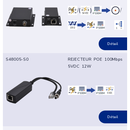
/
(
)
/
Détail
S48005-S0
REJECTEUR POE 100Mbps
5VDC 12W
Détail