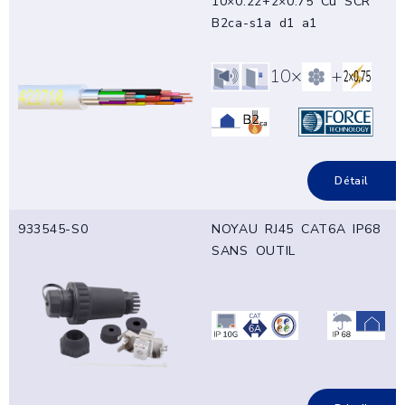
10×0.22+2×0.75 Cu SCR
B2ca-s1a d1 a1
10×
+
Détail
933545-S0
NOYAU RJ45 CAT6A IP68
SANS OUTIL