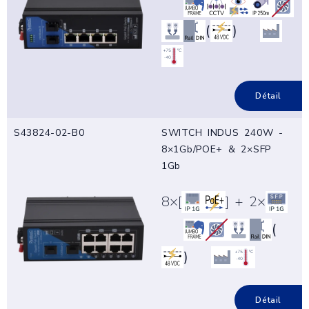
(
)
Détail
S43824-02-B0
SWITCH INDUS 240W -
8×1Gb/POE+ & 2×SFP
1Gb
8×[
] + 2×
(
)
Détail