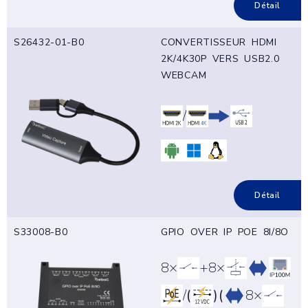
Détail
S26432-01-B0
CONVERTISSEUR HDMI
2K/4K30P VERS USB2.0
WEBCAM
/
Détail
S33008-B0
GPIO OVER IP POE 8I/8O
8×
+8×
/
(
)
(
8×