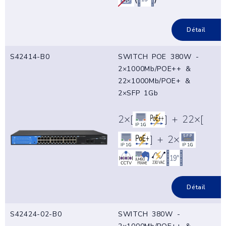
Détail
S42414-B0
SWITCH POE 380W -
2×1000Mb/POE++ &
22×1000Mb/POE+ &
2×SFP 1Gb
2×[
] + 22×[
] + 2×
Détail
S42424-02-B0
SWITCH 380W -