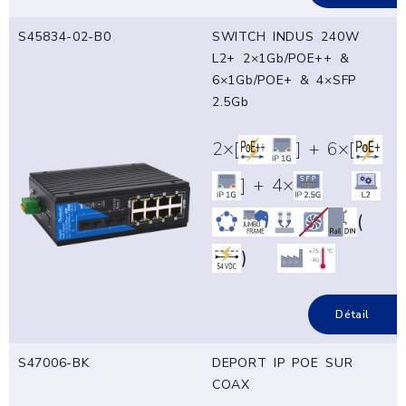
S45834-02-B0
SWITCH INDUS 240W
L2+ 2×1Gb/POE++ &
6×1Gb/POE+ & 4×SFP
2.5Gb
2×[
] + 6×[
] + 4×
(
)
Détail
S47006-BK
DEPORT IP POE SUR
COAX