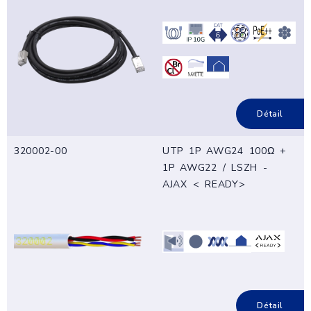
Détail
320002-00
UTP 1P AWG24 100Ω +
1P AWG22 / LSZH -
AJAX < READY>
Détail