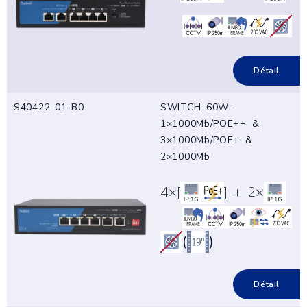
Détail
S40422-01-B0
SWITCH 60W-
1×1000Mb/POE++ &
3×1000Mb/POE+ &
2×1000Mb
4×[
] + 2×
(
)
Détail