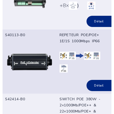
+8×
)
Détail
S40113-B0
REPETEUR POE/POE+
1E/1S 1000Mbps IP66
Détail
S42414-B0
SWITCH POE 380W -
2×1000Mb/POE++ &
22×1000Mb/POE+ &