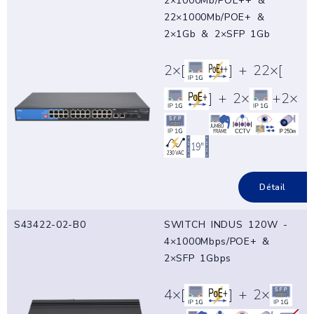
2×1000Mb/POE++ &
22×1000Mb/POE+ &
2×1Gb & 2×SFP 1Gb
2×[
] + 22×[
] + 2×
+2×
Détail
S43422-02-B0
SWITCH INDUS 120W -
4×1000Mbps/POE+ &
2×SFP 1Gbps
4×[
] + 2×