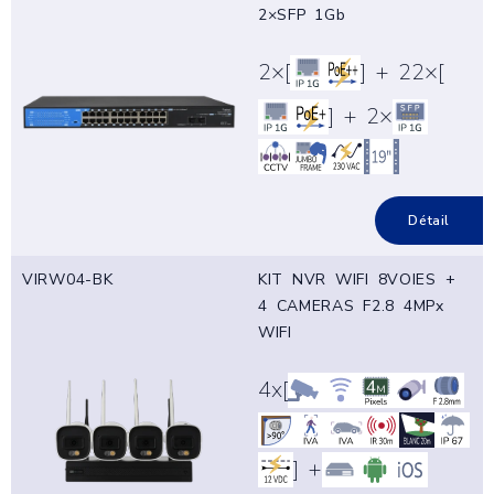
2×SFP 1Gb
2×[
] + 22×[
] + 2×
Détail
VIRW04-BK
KIT NVR WIFI 8VOIES +
4 CAMERAS F2.8 4MPx
WIFI
4x[
] +