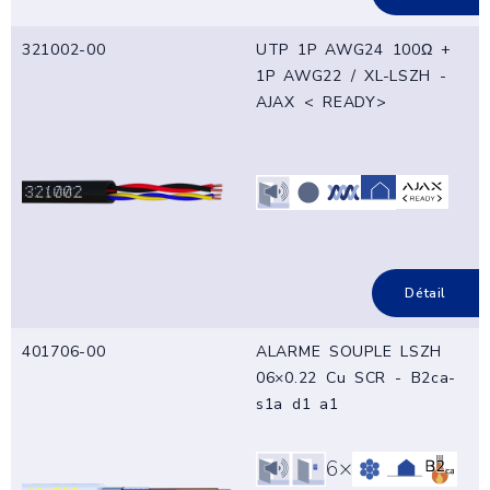
321002-00
UTP 1P AWG24 100Ω +
1P AWG22 / XL-LSZH -
AJAX < READY>
Détail
401706-00
ALARME SOUPLE LSZH
06×0.22 Cu SCR - B2ca-
s1a d1 a1
6×