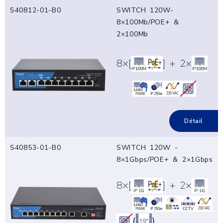
S40812-01-B0
SWITCH 120W-
8×100Mb/POE+ &
2×100Mb
8×[
] + 2×
Détail
S40853-01-B0
SWITCH 120W -
8×1Gbps/POE+ & 2×1Gbps
8×[
] + 2×
(
)