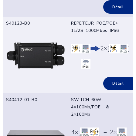
Détail
S40123-B0
REPETEUR POE/POE+
1E/2S 1000Mbps IP66
2×[
]
Détail
S40412-01-B0
SWITCH 60W-
4×100Mb/POE+ &
2×100Mb
4×[
] + 2×