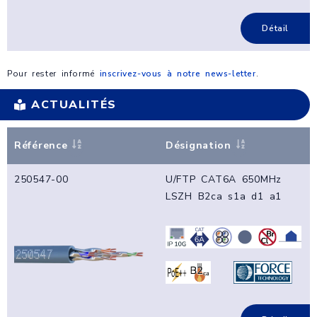
Détail
Pour rester informé
inscrivez-vous à notre news-letter
.
ACTUALITÉS
Référence
Désignation
250547-00
U/FTP CAT6A 650MHz
LSZH B2ca s1a d1 a1