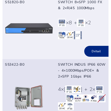
S51820-B0
SWITCH 8×SFP 1000 FX
& 2×RJ45 1000Mbps
×8 +
×2
Détail
S53422-B0
SWITCH INDUS IP66 60W
- 4×1000Mbps/POE+ &
2×SFP 1Gbps IP66
4×[
] + 2×