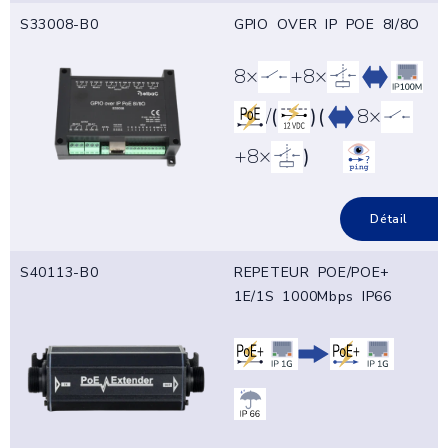
S33008-B0
GPIO OVER IP POE 8I/8O
8×
+8×
/
(
)
(
8×
+8×
)
Détail
S40113-B0
REPETEUR POE/POE+
1E/1S 1000Mbps IP66